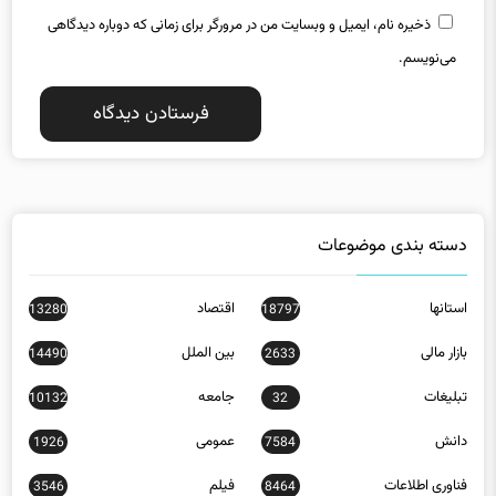
می‌نویسم.
دسته بندی موضوعات
استانها
اقتصاد
13280
18797
بازار مالی
بین الملل
14490
2633
تبلیغات
جامعه
10132
32
دانش
عمومی
1926
7584
فناوری اطلاعات
فیلم
3546
8464