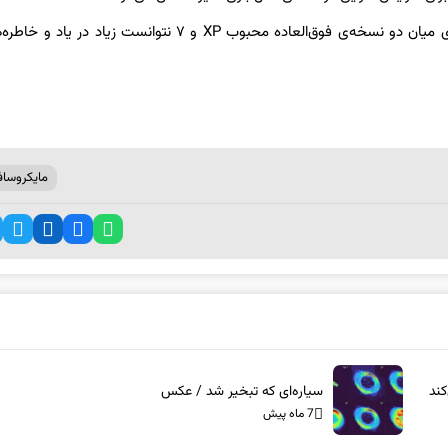
ویندوز ویستا که حدود ۲۰ سال از انتشارش می‌گذرد، به‌دلیل قرارگیری میان دو نسخه‌ی فوق‌العاده محبوب XP و ۷ نتوانست ز
مایکروسا
ند
سیاره‌ای که تبخیر شد / عکس
7 ماه پیش