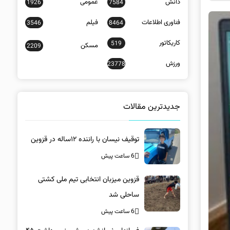
دانش
عمومی
1926
7584
فناوری اطلاعات
فیلم
3546
8464
کاریکاتور
519
مسکن
2209
ورزش
23778
جدیدترین مقالات
توقیف نیسان با راننده ۱۲ساله در قزوین
6 ساعت پیش
قزوین میزبان انتخابی تیم ملی کشتی
ساحلی شد
6 ساعت پیش