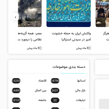
›
کنش ایران به حمله خشونت
مصر: همه گزینه‌ها از جمله راه‌حل
واکنش آمریک
ز در سیدنی استرالیا
نظامی را درمورد سد النهضه
در سیدنی
بررسی می‌کنیم
ه پیش
8 ماه پیش
8 ماه پیش
دسته بندی موضوعات
استانها
اقتصاد
13255
18790
بازار مالی
بین الملل
14490
2631
تبلیغات
جامعه
10132
32