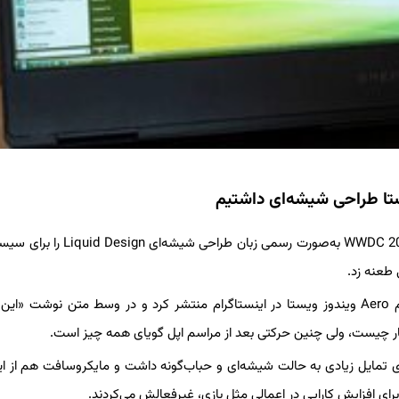
به گزارش خبرگزاری سیلاد و براساس گزارش زومیت، اپل در رویداد WWDC 2025 به‌صورت رسمی ز
طعنه زد.
مایکروسافت درست یک روز پس از کنفرانس WWDC ویدیویی از تم Aero ویندوز ویستا در اینستاگرام منتشر کرد و در وسط متن نوشت 
 کار چیست، ولی چنین حرکتی بعد از مراسم اپل گویای همه چیز است.
لی برای ویندوز ویستا بود و فناوری در دهه‌ی ۲۰۰۰ میلادی تمایل زیادی به حالت شیشه‌ای و حباب‌گونه داشت و مایکروسافت هم ا