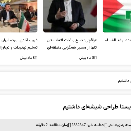
عراقچی: صلح و ثبات افغانستان
غریب آبادی: مردم ایران هرگز
وا
تنها از مسیر همگرایی منطقه‌ای
تسلیم تهدیدات و تجاوزات
آمی
محقق می‌شود
نخواهند شد و متحد و منسجم
8 ماه پیش
8 ماه پیش
8 ما
در مقابل متجاوز خواهند ایستاد
ته بندی:
دانش
شناسه خبر: 2832347
زمان مطالعه: 2 دقیقه