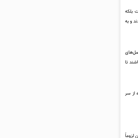
ت بلکه
د و به
صل‌های
شند تا
 از سر
لزوماً