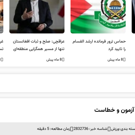
عراقچی: صلح و ثبات افغانستان
غریب آبادی: مردم ایران هرگز
وا
تنها از مسیر همگرایی منطقه‌ای
تسلیم تهدیدات و تجاوزات
آمی
محقق می‌شود
نخواهند شد و متحد و منسجم
8 ماه پیش
8 ماه پیش
8 ما
در مقابل متجاوز خواهند ایستاد
 آزمون و خطاست
ته بندی:
ورزش
شناسه خبر: 2832736
زمان مطالعه: 5 دقیقه