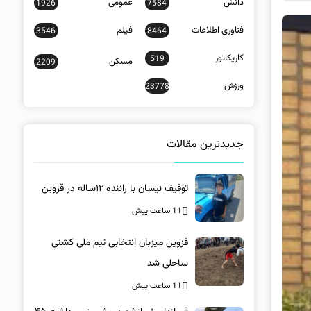
دانش
عمومی
1926
7584
فناوری اطلاعات
فیلم
3546
8464
کاریکاتور
519
مسکن
2209
ورزش
23778
جدیدترین مقالات
توقیف نیسان با راننده ۱۲ساله در قزوین
11 ساعت پیش
قزوین میزبان انتخابی تیم ملی کشتی
ساحلی شد
11 ساعت پیش