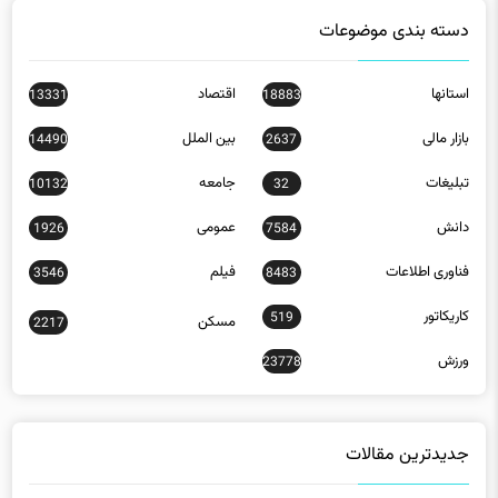
استانها
اقتصاد
13331
18883
بازار مالی
بین الملل
14490
2637
تبلیغات
جامعه
10132
32
دانش
عمومی
1926
7584
فناوری اطلاعات
فیلم
3546
8483
کاریکاتور
519
مسکن
2217
ورزش
23778
جدیدترین مقالات
رشد ۴۲ درصدی اعزام زائران اربعین از استان سمنان