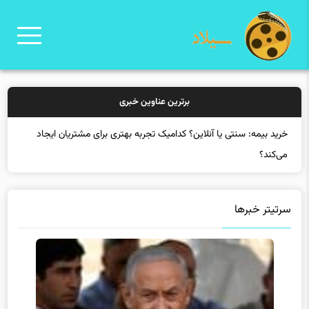
برترین عناوین خبری
خری
سرتیتر خبرها