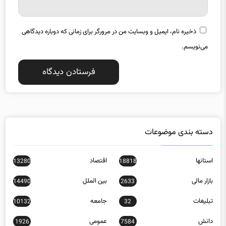
ذخیره نام، ایمیل و وبسایت من در مرورگر برای زمانی که دوباره دیدگاهی
می‌نویسم.
دسته بندی موضوعات
استانها
اقتصاد
13280
18818
بازار مالی
بین الملل
14490
2633
تبلیغات
جامعه
10132
32
دانش
عمومی
1926
7584
فناوری اطلاعات
فیلم
3546
8464