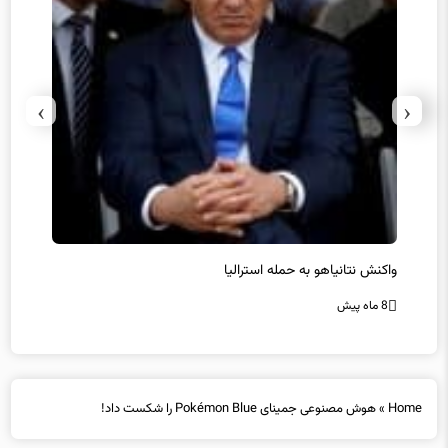
›
‹
یل
واکنش نتانیاهو به حمله استرالیا
حماس ت
8 ماه پیش
8 ماه پیش
Home
»
هوش مصنوعی جمینای Pokémon Blue را شکست داد!