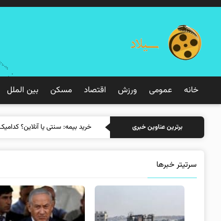
خانه
عمومی
ورزش
اقتصاد
مسکن
بین الملل
خرید بیمه: سنتی یا آنلاین؟ کدامیک
برترین عناوین خبری
سرتیتر خبرها