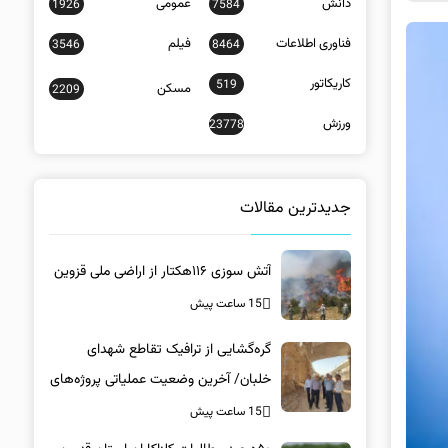
دانش
عمومی
1926
7584
فناوری اطلاعات
فیلم
3546
8464
کاریکاتور
519
مسکن
2209
ورزش
23778
جدیدترین مقالات
آتش سوزی ۱۱۶هکتار از اراضی ملی قزوین
15 ساعت پیش
گره‌گشایی از ترافیک تقاطع شهدای
خلبان/ آخرین وضعیت عملیاتی پروژه‌های
زیرساختی در کرمان
15 ساعت پیش