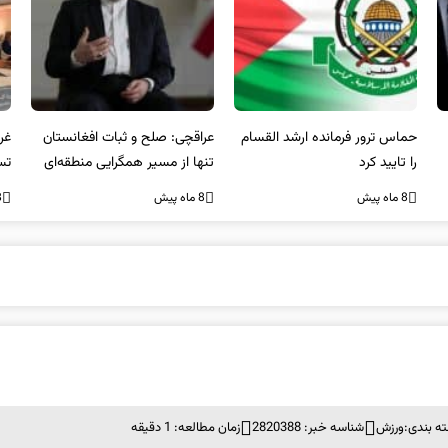
عراقچی: صلح و ثبات افغانستان
غریب آبادی: مردم ایران هرگز
وا
تنها از مسیر همگرایی منطقه‌ای
تسلیم تهدیدات و تجاوزات
آمی
محقق می‌شود
نخواهند شد و متحد و منسجم
8 ماه پیش
8 ماه پیش
8 ما
در مقابل متجاوز خواهند ایستاد
ه بندی:
ورزش
شناسه خبر: 2820388
زمان مطالعه: 1 دقیقه