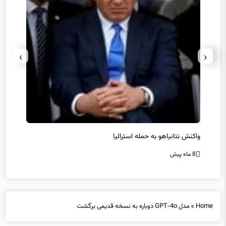
›
‹
حماس ترور فرمانده ارشد القسام را تایید کرد
عراقچی
محقق 
8 ماه پیش
8 ماه پیش
Home
»
مدل GPT-4o دوباره به نسخه قدیمی برگشت