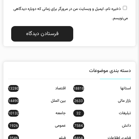
ذخیره نام، ایمیل و وبسایت من در مرورگر برای زمانی که دوباره دیدگاهی
می‌نویسم.
دسته بندی موضوعات
استانها
اقتصاد
13280
18818
بازار مالی
بین الملل
14490
2633
تبلیغات
جامعه
10132
32
دانش
عمومی
1926
7584
فناوری اطلاعات
فیلم
3546
8464