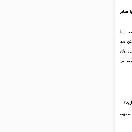
ا صادر
مان را
لان هم
ی برای
ید این
رید؟
دادیم.