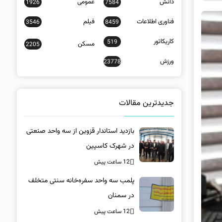
دانش
عمومی
1926
7584
فناوری اطلاعات
فیلم
3546
8459
کاریکاتور
519
مسکن
2205
ورزش
23778
جدیدترین مقالات
بازدید استاندار قزوین از سه واحد صنعتی
در شهرک کاسپین
12 ساعت پیش
پلمب سه واحد سفره‌خانه سنتی متخلف
در سمنان
12 ساعت پیش