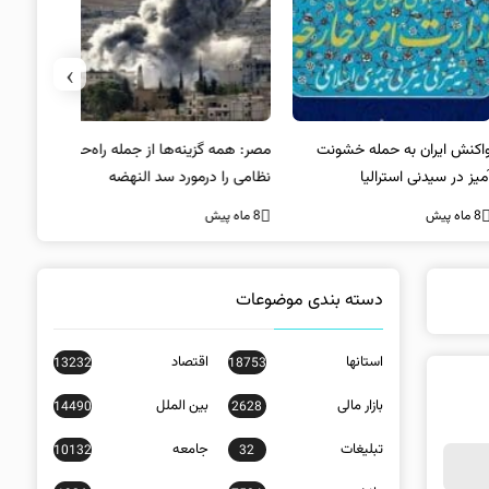
›
کنش ایران به حمله خشونت
مصر: همه گزینه‌ها از جمله راه‌حل
واکنش آمریک
ز در سیدنی استرالیا
نظامی را درمورد سد النهضه
در سیدنی
بررسی می‌کنیم
ه پیش
8 ماه پیش
8 ماه پیش
دسته بندی موضوعات
استانها
اقتصاد
13232
18753
بازار مالی
بین الملل
14490
2628
تبلیغات
جامعه
10132
32