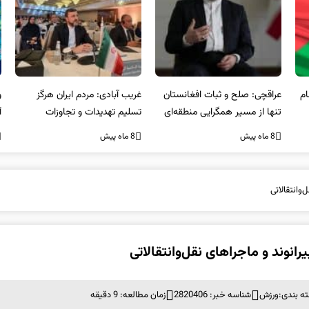
عراقچی: صلح و ثبات افغانستان
غریب آبادی: مردم ایران هرگز
وا
تنها از مسیر همگرایی منطقه‌ای
تسلیم تهدیدات و تجاوزات
آمی
محقق می‌شود
نخواهند شد و متحد و منسجم
8 ماه پیش
8 ماه پیش
8 ما
در مقابل متجاوز خواهند ایستاد
‌وانتقالاتی
رانوند و ماجراهای نقل‌وانتقالاتی
ه بندی:
ورزش
شناسه خبر: 2820406
زمان مطالعه: 9 دقیقه