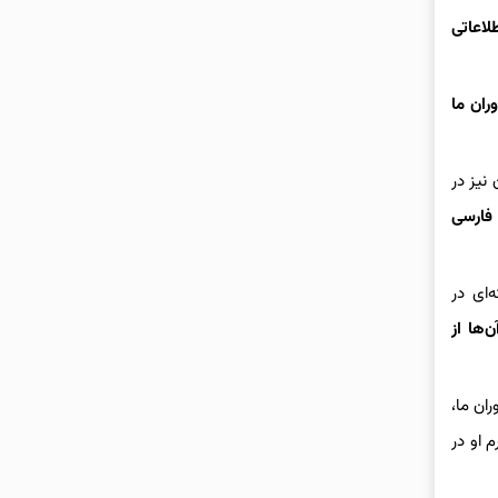
لاعاتی
ران ما
نیز در
 فارسی
ای در
‌ها از
ان ما،
 او در