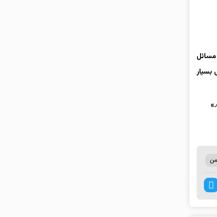
 مسائل
 بسیار
.»
من