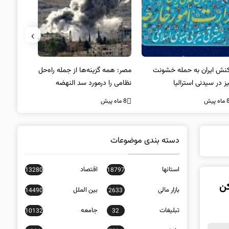
›
کنش ایران به حمله خشونت
مصر: همه گزینه‌ها از جمله راه‌حل
واکنش آمریک
ز در سیدنی استرالیا
نظامی را درمورد سد النهضه
در سیدنی
بررسی می‌کنیم
ه پیش
8 ماه پیش
8 ماه پیش
دسته بندی موضوعات
استانها
اقتصاد
13280
18797
کن
بازار مالی
بین الملل
14490
2633
تبلیغات
جامعه
10132
32