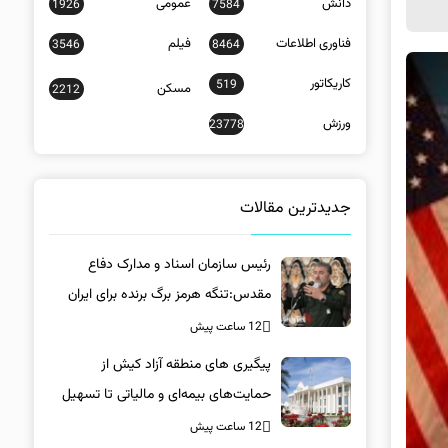
دانش
عمومی
1926
7584
فناوری اطلاعات
فیلم
3546
8464
کاریکاتور
519
مسکن
2212
ورزش
23778
جدیدترین مقالات
رئیس سازمان اسناد و مدارک دفاع
مقدس:تنگه هرمز برگ برنده برای ایران
است
12 ساعت پیش
پیگیری های منطقه آزاد کیش از
حمایت‌های بیمه‌ای و مالیاتی تا تسهیل
خروج کالا
12 ساعت پیش