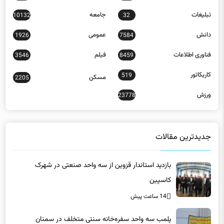
تبلیغات
جامعه
10132
32
دانش
عمومی
1926
7584
فناوری اطلاعات
فیلم
3546
8459
کاریکاتور
519
مسکن
2205
ورزش
23778
جدیدترین مقالات
بازدید استاندار قزوین از سه واحد صنعتی در شهرک
کاسپین
14 ساعت پیش
پلمب سه واحد سفره‌خانه سنتی متخلف در سمنان