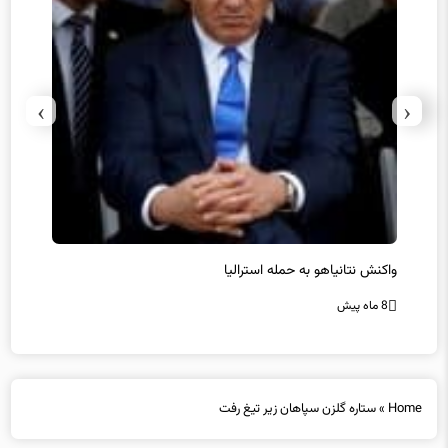
›
‹
یل
واکنش نتانیاهو به حمله استرالیا
حماس ت
8 ماه پیش
8 ماه پیش
Home
»
ستاره گلزن سپاهان زیر تیغ رفت