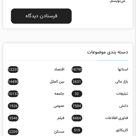
دسته بندی موضوعات
استانها
اقتصاد
13255
18790
بازار مالی
بین الملل
14490
2631
تبلیغات
جامعه
10132
32
دانش
عمومی
1926
7584
فناوری اطلاعات
فیلم
3546
8464
کاریکاتور
519
مسکن
2209
ورزش
23778