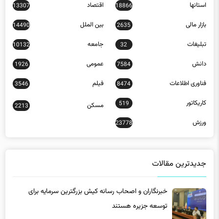
استانها
اقتصاد
13307
18866
بازار مالی
بین الملل
14490
2635
تبلیغات
جامعه
10132
32
دانش
عمومی
1926
7584
فناوری اطلاعات
فیلم
3546
8474
کاریکاتور
519
مسکن
2213
ورزش
23778
جدیدترین مقالات
خبرنگاران و اصحاب رسانه کیش بزرگترین سرمایه برای