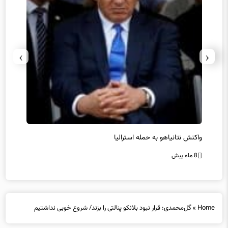
›
‹
یل
واکنش نتانیاهو به حمله استرالیا
حماس ت
8 ماه پیش
8 ماه پیش
Home
»
گل‌محمدی: قرار نبود بلانکو پنالتی را بزند/ شروع خوبی نداشتیم