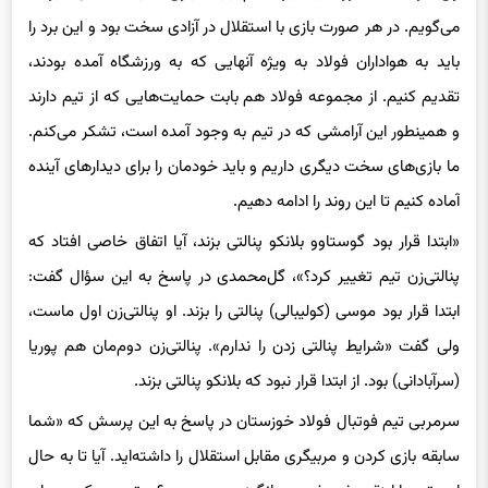
باید به هواداران فولاد به ویژه آنهایی که به ورزشگاه آمده بودند،
تقدیم کنیم. از مجموعه فولاد هم بابت حمایت‌هایی که از تیم دارند
و همینطور این آرامشی که در تیم به وجود آمده است، تشکر می‌کنم.
ما بازی‌های سخت دیگری داریم و باید خودمان را برای دیدارهای آینده
آماده کنیم تا این روند را ادامه دهیم.
«ابتدا قرار بود گوستاوو بلانکو پنالتی بزند، آیا اتفاق خاصی افتاد که
پنالتی‌زن تیم تغییر کرد؟»، گل‌محمدی در پاسخ به این سؤال گفت:
ابتدا قرار بود موسی (کولیبالی) پنالتی را بزند. او پنالتی‌زن اول ماست،
ولی گفت «شرایط پنالتی زدن را ندارم». پنالتی‌زن دوم‌مان هم پوریا
(سرآبادانی) بود. از ابتدا قرار نبود که بلانکو پنالتی بزند.
سرمربی تیم فوتبال فولاد خوزستان در پاسخ به این پرسش که «شما
سابقه بازی کردن و مربیگری مقابل استقلال را داشته‌اید. آیا تا به حال
این تیم را اینقدر ضعیف و بی‌انگیزه دیده بودید؟»، تصریح کرد: درباره