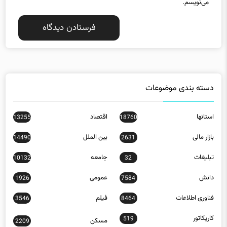
دسته بندی موضوعات
استانها
اقتصاد
13255
18760
بازار مالی
بین الملل
14490
2631
تبلیغات
جامعه
10132
32
دانش
عمومی
1926
7584
فناوری اطلاعات
فیلم
3546
8464
کاریکاتور
519
مسکن
2209
ورزش
23778