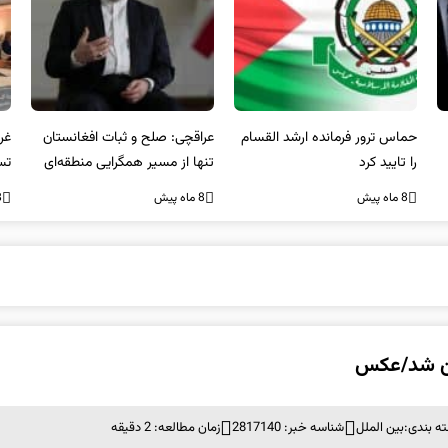
عراقچی: صلح و ثبات افغانستان
غریب آبادی: مردم ایران هرگز
وا
تنها از مسیر همگرایی منطقه‌ای
تسلیم تهدیدات و تجاوزات
آمی
محقق می‌شود
نخواهند شد و متحد و منسجم
8 ماه پیش
8 ماه پیش
8 ما
در مقابل متجاوز خواهند ایستاد
چن شد/عکس
ه بندی:
بین الملل
شناسه خبر: 2817140
زمان مطالعه: 2 دقیقه