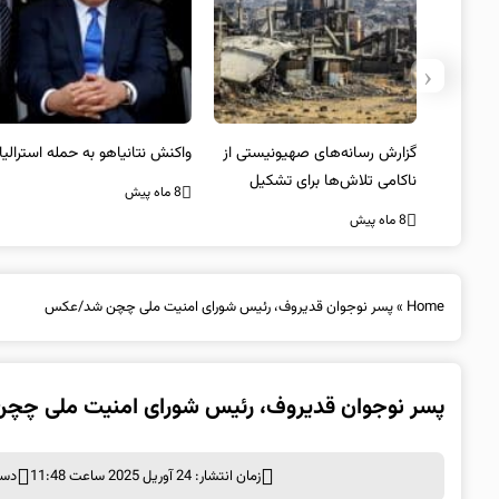
‹
یستی از
واکنش نتانیاهو به حمله استرالیا
حماس ترور فرمانده ارشد القسام
کیل
را تایید کرد
8 ماه پیش
8 ماه پیش
Home
»
پسر نوجوان قدیروف، رئیس شورای امنیت ملی چچن شد/عکس
پسر نوجوان قدیروف، رئیس شورای امنیت ملی چ
زمان انتشار: 24 آوریل 2025 ساعت 11:48
دست