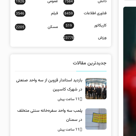
دانش
عمومی
1926
7584
فناوری اطلاعات
فیلم
3546
8459
کاریکاتور
519
مسکن
2205
ورزش
23778
جدیدترین مقالات
بازدید استاندار قزوین از سه واحد صنعتی
در شهرک کاسپین
11 ساعت پیش
پلمب سه واحد سفره‌خانه سنتی متخلف
در سمنان
11 ساعت پیش