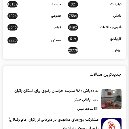
تبلیغات
جامعه
10132
32
دانش
عمومی
1926
7584
فناوری اطلاعات
فیلم
3546
8492
کاریکاتور
519
مسکن
2220
ورزش
23778
جدیدترین مقالات
آماده‌باش ۹۸۰ مدرسه خراسان رضوی برای اسکان زائران
دهه پایانی صفر
8 ساعت پیش
مشارکت زوج‌های مشهدی در میزبانی از زائران امام رضا(ع)
با برپایی موکب «باهم»