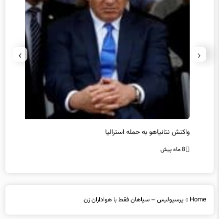
›
‹
یل
واکنش نتانیاهو به حمله استرالیا
حماس ت
8 ماه پیش
8 ماه پیش
Home
»
پرسپولیس – سپاهان فقط با هواداران زن