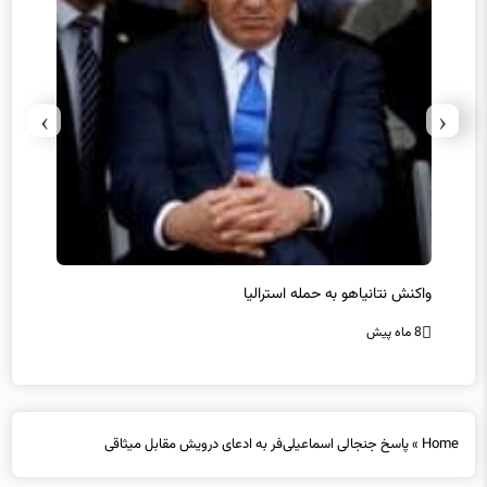
›
‹
یل
واکنش نتانیاهو به حمله استرالیا
حماس ت
8 ماه پیش
8 ماه پیش
Home
»
پاسخ جنجالی اسماعیلی‌فر به ادعای درویش مقابل میثاقی