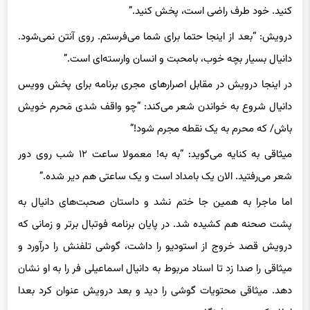
درویش: “بعد از اینجا حتما برای شما می‌فرستم. روی آنتن نمی‌شود.
دانیال بسیار بچه خوب، بامحبت و انسان وارسته‌ای است.”
در اینجا درویش در مقابل اصرارهای مجری برنامه برای پخش وویس
دانیال شروع به خواندن شعر می‌کند: “چو واقف شدی مَحرم خویش
باش/ که محرم به یک نقطه مجرم شود!”
میثاقی به کنایه می‌گوید: “به به! معمولا ساعت ۱۲ شب روی دور
شعر می‌رفتید. الان یک بامداد است و یک ساعتی هم دیر شده.”
اما ماجرا به همین جا ختم نشد و داستان صحبت‌های دانیال به
پشت صحنه هم کشیده شد. در پایان برنامه فوتبال برتر و زمانی که
درویش قصد خروج از استودیو را داشت، گوشی تلفنش را درآورد و
میثاقی را صدا زد تا اسناد مربوط به دانیال اسماعیلی فر را به او نشان
دهد. میثاقی محتویات گوشی را دید و بعد درویش عنوان کرد بعدا
اعلام کن من دروغ نگفتم.