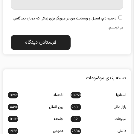
ذخیره نام، ایمیل و وبسایت من در مرورگر برای زمانی که دوباره دیدگاهی
می‌نویسم.
دسته بندی موضوعات
استانها
اقتصاد
13255
18753
بازار مالی
بین الملل
14490
2631
تبلیغات
جامعه
10132
32
دانش
عمومی
1926
7584