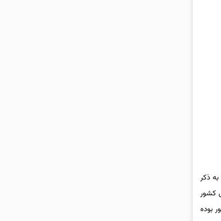
 لازم به ذکر
ل کشور
ادل ۱۶۶ درصد کل جمعیت کشور بوده