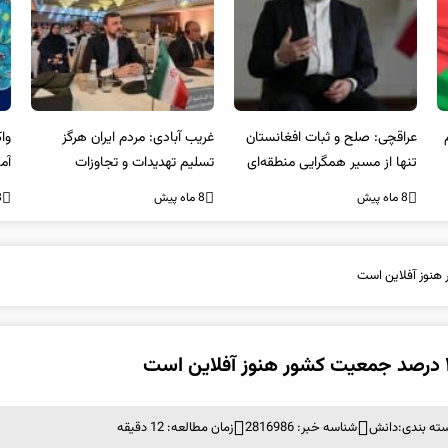
عراقچی: صلح و ثبات افغانستان
غریب آبادی: مردم ایران هرگز
وا
تنها از مسیر همگرایی منطقه‌ای
تسلیم تهدیدات و تجاوزات
آمی
محقق می‌شود
نخواهند شد و متحد و منسجم
8 ماه پیش
8 ماه پیش
8 ما
در مقابل متجاوز خواهند ایستاد
ته بندی:
دانش
شناسه خبر: 2816986
زمان مطالعه: 12 دقیقه