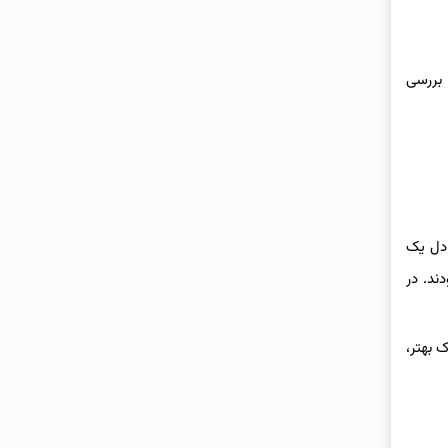
یاز به بررسی
 و آغاز ۲۰۲۵، جمعیت ایران ۹۰۶ هزار نفر (معادل یک
روستایی ساکن بودند. در
درک بهتر،