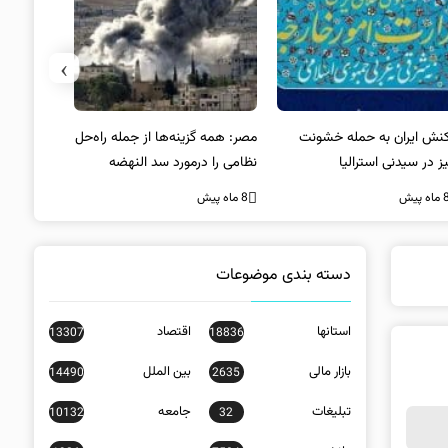
›
کنش ایران به حمله خشونت
مصر: همه گزینه‌ها از جمله راه‌حل
واکنش آمریک
ز در سیدنی استرالیا
نظامی را درمورد سد النهضه
در سیدنی
بررسی می‌کنیم
ه پیش
8 ماه پیش
8 ماه پیش
دسته بندی موضوعات
استانها
اقتصاد
13307
18836
بازار مالی
بین الملل
14490
2635
تبلیغات
جامعه
10132
32