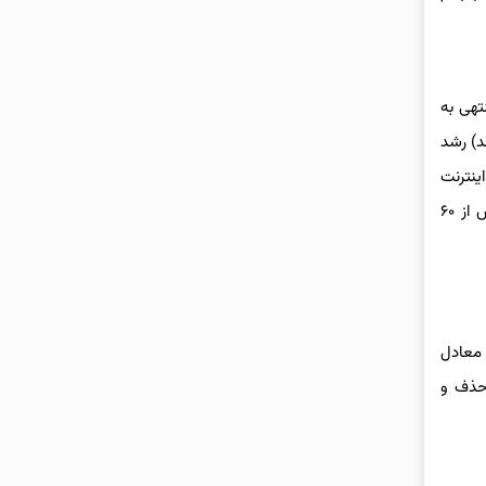
بق داده‌های اوکلا، سرعت دانلود اینترنت موبایل در ایران طی ۱۲ ماه منتهی به
فته است. همچنین سرعت اینترنت ثابت در همین مدت ۳.۲۷ مگابیت بر ثانیه (۲۵.۶ درصد) رشد
ینترنت
مشخص می‌شود. در گزارش DataReportal برای کشور هند، گفته شده که سرعت اینترنت موبایل به ۱۰۰.۷۸ مگابیت رسیده است؛ اختلافی بیش از ۶۰
رقم معادل
تلف را حذف و