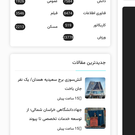
دانش
عمومی
1926
7584
فناوری اطلاعات
فیلم
3546
8474
کاریکاتور
519
مسکن
2213
ورزش
23778
جدیدترین مقالات
آتش‌سوزی برج سعیدیه همدان/ یک نفر
جان باخت
15 ساعت پیش
جهاددانشگاهی خراسان شمالی؛ از
توسعه خدمات تخصصی تا پیوند
دانشگاه و جامعه
15 ساعت پیش