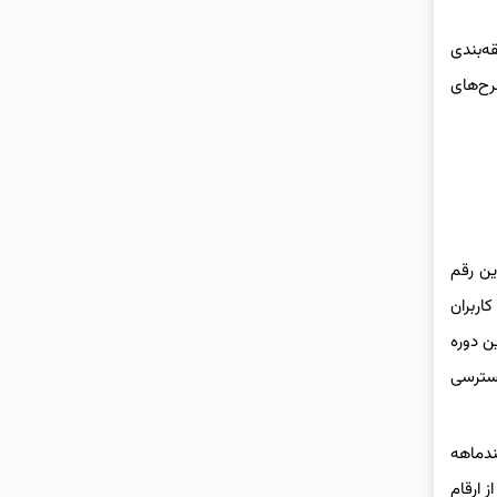
ر حال حاضر به عنوان پهن‌باند یا broadband (اتصال از طریق شبکه‌های ۳G، ۴G یا ۵G) طبقه‌بندی
ال، برخی از طرح‌های
اشته است. این رقم
کپیوس حاکی از آن است که بین ژانویه ۲۰۲۴ و ژانویه ۲۰۲۵، تعداد کاربران
ین دوره
رصد جمعیت) در ابتدای سال ۲۰۲۵ به اینترنت دسترسی
چندماهه
 ارقام