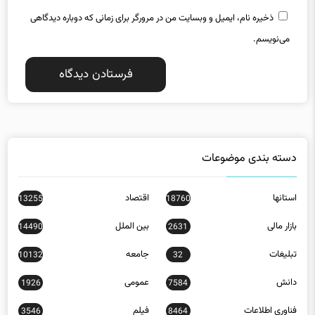
ذخیره نام، ایمیل و وبسایت من در مرورگر برای زمانی که دوباره دیدگاهی
می‌نویسم.
دسته بندی موضوعات
استانها
اقتصاد
13255
18760
بازار مالی
بین الملل
14490
2631
تبلیغات
جامعه
10132
32
دانش
عمومی
1926
7584
فناوری اطلاعات
فیلم
3546
8464