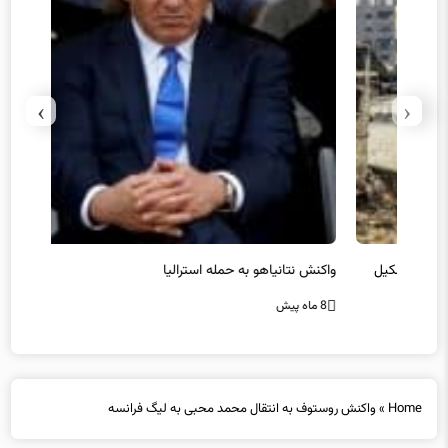
›
‹
یل
واکنش نتانیاهو به حمله استرالیا
حماس ت
8 ماه پیش
8 ماه پیش
Home
»
واکنش روستوف به انتقال محمد محبی به لیگ فرانسه