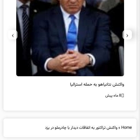
›
‹
یل
واکنش نتانیاهو به حمله استرالیا
حماس ت
8 ماه پیش
8 ماه پیش
Home
»
واکنش تراکتور به اتفاقات دیدار با چادرملو در یزد