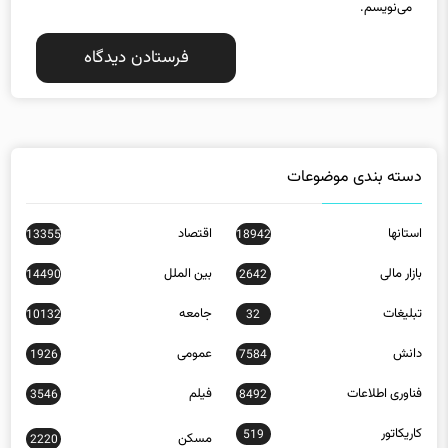
دسته بندی موضوعات
استانها
اقتصاد
13355
18942
بازار مالی
بین الملل
14490
2642
تبلیغات
جامعه
10132
32
دانش
عمومی
1926
7584
فناوری اطلاعات
فیلم
3546
8492
کاریکاتور
519
مسکن
2220
ورزش
23778