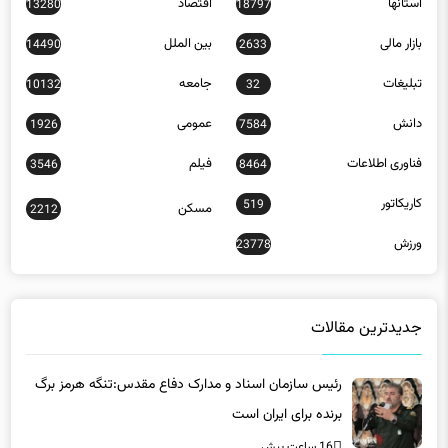
تبلیغات
جامعه
10132
32
دانش
عمومی
1926
7584
فناوری اطلاعات
فیلم
3546
8464
کاریکاتور
519
مسکن
2212
ورزش
23778
جدیدترین مقالات
رئیس سازمان اسناد و مدارک دفاع مقدس:تنگه هرمز برگ
برنده برای ایران است
16 ساعت پیش
پیگیری های منطقه آزاد کیش از حمایت‌های بیمه‌ای و