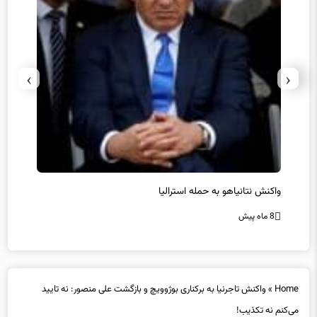
›
‹
یل
واکنش نتانیاهو به حمله استرالیا
حماس ت
8 ماه پیش
8 ماه پیش
Home
»
واکنش تاجرنیا به برکناری بوژوویچ و بازگشت علی منصور: نه تایید
می‌کنم نه تکذیب!