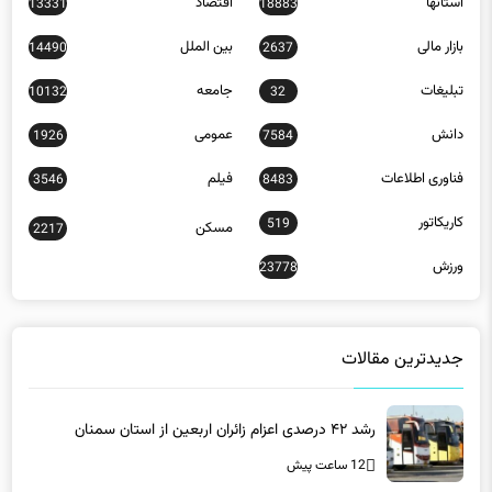
بازار مالی
بین الملل
14490
2637
تبلیغات
جامعه
10132
32
دانش
عمومی
1926
7584
فناوری اطلاعات
فیلم
3546
8483
کاریکاتور
519
مسکن
2217
ورزش
23778
جدیدترین مقالات
رشد ۴۲ درصدی اعزام زائران اربعین از استان سمنان
12 ساعت پیش
اعتماد مردم بزرگ‌ترین سرمایه کشور است