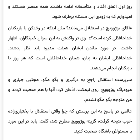
امیدوارم که به زودی این مسئله برطرف شود.
«آقای بوژوویچ در استقلال می‌مانند؟ مثل اینکه در رختکن با بازیکنان
خداحافظی کرده است؟» وی در واکنش به این سوال خبرنگاران، اظهار
داشت: در مورد ماندن ایشان هیئت مدیره باید نظر بدهند.
خداحافظی ایشان به زبان، همان خداحافظی است که هر روز با
بازیکنان انجام می‌دهند.
سرپرست استقلال راجع به درگیری و بگو مگو، مجتبی جباری و
میودراگ بوژوویچ روی نیمکت، اذعان کرد: آنها با هم صحبت کردند و
من متوجه بگو مگو نشدم.
عالمی در پاسخ به این پرسش که چرا وقتی استقلال با بختیاری‌زاده
خوب نتیجه گرفت، گزینه بوژوویچ مطرح شد، گفت: باید در این مورد
با مسئولان باشگاه صحبت کنید.
«مدیران استقلال در یک مقطعی اعلام کردند که ۹۷ درصد ماتزاری