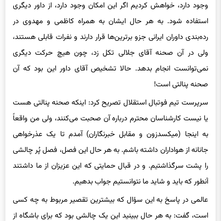
استفاده شود. به هر حال ایشان به همراه کاظمی و مهدوی در
رده‌بندی داوران ایرانی جزو برترین‌ها قرار دارند و نفرات قابلی هستند،
ولی در آن صحنه آقای جلالی تکل زد، چون هیچ حرکت دیگری
نمی‌توانست انجام بدهد. حالا تشخیص آقای داور این بود که آن
صحنه پنالتی است!
سرپرست تیم فوتبال استقلال تصریح کرد: اینکه صحنه پنالتی هست
یا نیست کارشناسان محترم درباره آن صحبت می‌کنند، ولی من واقعاً
به اینجا (میکسدزون و مقابل خبرنگاران) آمدم تا یک عذرخواهی
جانانه از هواداران داشته باشم. به هر حال این فصل، فصل پُر چالشی
را پشت سرگذاشتیم. و در قبال حمایتی که این عزیزان از ما داشتند
آنطور که باید و شاید ما نتوانستیم جواب بدهیم.
عالمی در پاسخ به این سؤال که بیشترین تقصیر مربوط به چه کسی
است، گفت: به هر حال ببینید این یک چالشی بود که برای باشگاه از
روز اول اتفاق افتاد و متأسفانه ادامه داشت. همه مقصر هستند و