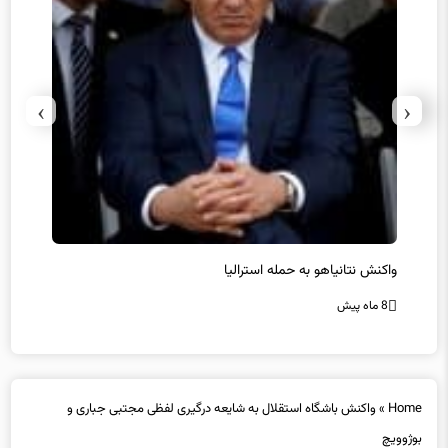
›
‹
یل
واکنش نتانیاهو به حمله استرالیا
حماس ت
8 ماه پیش
8 ماه پیش
Home
»
واکنش باشگاه استقلال به شایعه درگیری لفظی مجتبی جباری و
بوژوویچ