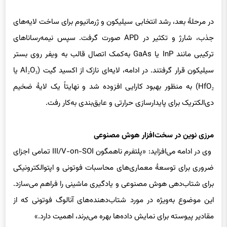
در مرحلهٔ بعد، رشد انتخابی سیلیکون و ژرمانیوم برای ساخت لایه‌های
جذب، شارژ و تکثیر در APD صورت گرفت. سپس نیمه‌رساناهای
ترکیبی مانند InP یا GaAs به‌کمک اتصال قالب به ویفر روی بستر
سیلیکون قرار گرفتند. در ادامه، لایه‌ای نازک از اکسید گیت (Al₂O₃ یا
HfO₂) به منظور بهبود کارایی افزوده شد و نهایتاً یک لایهٔ ضخیم
دی‌الکتریک برای پایدارسازی حرارتی و عایق‌بندی به‌کار رفت.
مرزی نوین در سخت‌افزار هوش مصنوعی
وی در ادامه می‌افزاید: «پلتفرم ناهمگون III/V-on-SOI تمامی اجزای
ضروری برای توسعهٔ معماری‌های محاسبات فوتونی و اپتوالکترونیکی
برای شتاب‌دهی هوش مصنوعی و یادگیری ماشینی را فراهم می‌سازد.
این موضوع به‌ویژه در مورد شتاب‌دهنده‌های آنالوگ فوتونی که از
مقادیر پیوسته برای نمایش داده‌ها بهره می‌برند، اهمیت دارد.»