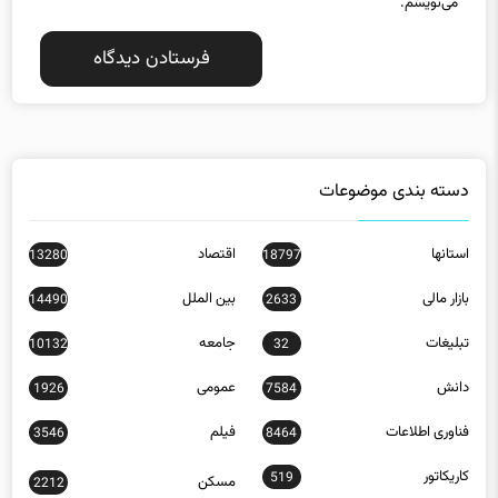
می‌نویسم.
دسته بندی موضوعات
استانها
اقتصاد
13280
18797
بازار مالی
بین الملل
14490
2633
تبلیغات
جامعه
10132
32
دانش
عمومی
1926
7584
فناوری اطلاعات
فیلم
3546
8464
کاریکاتور
519
مسکن
2212