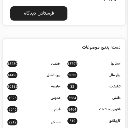
دسته بندی موضوعات
استانها
اقتصاد
13280
18797
بازار مالی
بین الملل
14490
2633
تبلیغات
جامعه
10132
32
دانش
عمومی
1926
7584
فناوری اطلاعات
فیلم
3546
8464
کاریکاتور
519
مسکن
2212