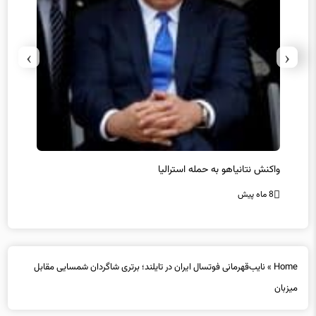
›
‹
یل
واکنش نتانیاهو به حمله استرالیا
حماس ت
8 ماه پیش
8 ماه پیش
Home
»
نایب‌قهرمانی فوتسال ایران در تایلند؛ برتری شاگردان شمسایی مقابل
میزبان