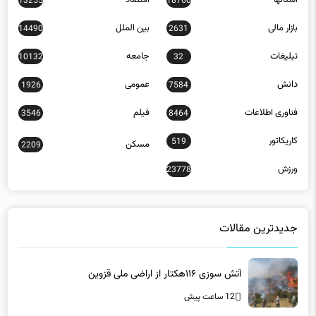
استانها
اقتصاد
13255
18760
بازار مالی
بین الملل
14490
2631
تبلیغات
جامعه
10132
32
دانش
عمومی
1926
7584
فناوری اطلاعات
فیلم
3546
8464
کاریکاتور
519
مسکن
2209
ورزش
23778
جدیدترین مقالات
آتش سوزی ۱۱۶هکتار از اراضی ملی قزوین
12 ساعت پیش