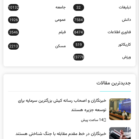
تبلیغات
جامعه
10132
32
دانش
عمومی
1926
7584
فناوری اطلاعات
فیلم
3546
8474
کاریکاتور
519
مسکن
2213
ورزش
23778
جدیدترین مقالات
خبرنگاران و اصحاب رسانه کیش بزرگترین سرمایه برای
توسعه جزیره هستند
14 ساعت پیش
خبرنگاران در خط مقدم مقابله با جنگ شناختی هستند