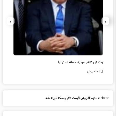
›
‹
یل
واکنش نتانیاهو به حمله استرالیا
حماس ت
8 ماه پیش
8 ماه پیش
Home
»
متهم افزایش قیمت دلار و سکه تبرئه شد