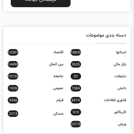
دسته بندی موضوعات
استانها
اقتصاد
13307
18836
بازار مالی
بین الملل
14490
2635
تبلیغات
جامعه
10132
32
دانش
عمومی
1926
7584
فناوری اطلاعات
فیلم
3546
8474
کاریکاتور
519
مسکن
2213
ورزش
23778