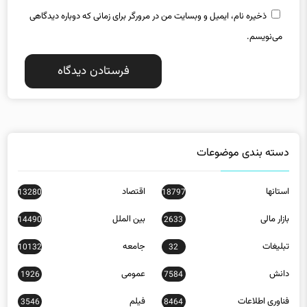
می‌نویسم.
دسته بندی موضوعات
استانها
اقتصاد
13280
18797
بازار مالی
بین الملل
14490
2633
تبلیغات
جامعه
10132
32
دانش
عمومی
1926
7584
فناوری اطلاعات
فیلم
3546
8464