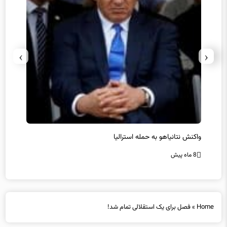
›
‹
یل
واکنش نتانیاهو به حمله استرالیا
حماس ت
8 ماه پیش
8 ماه پیش
Home
»
فصل برای یک استقلالی تمام شد!