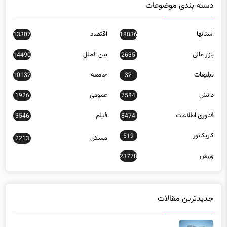
دسته بندی موضوعات
استانها
اقتصاد
13307
18836
بازار مالی
بین الملل
14490
2635
تبلیغات
جامعه
10132
32
دانش
عمومی
1926
7584
فناوری اطلاعات
فیلم
3546
8474
کاریکاتور
519
مسکن
2213
ورزش
23778
جدیدترین مقالات