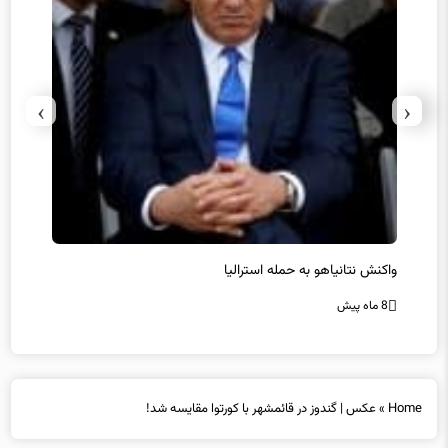
›
‹
یل
واکنش نتانیاهو به حمله استرالیا
حماس ت
8 ماه پیش
8 ماه پیش
Home
»
عکس | گندوز در قائمشهر با کورتوا مقایسه شد!