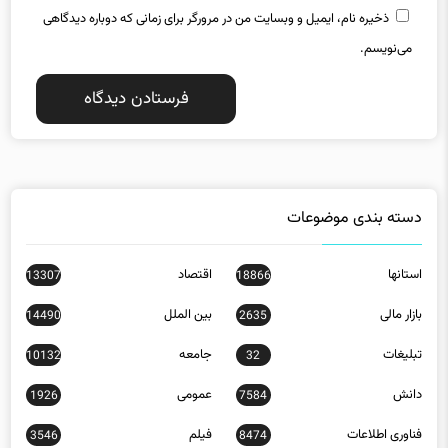
ذخیره نام، ایمیل و وبسایت من در مرورگر برای زمانی که دوباره دیدگاهی
می‌نویسم.
دسته بندی موضوعات
استانها
اقتصاد
13307
18866
بازار مالی
بین الملل
14490
2635
تبلیغات
جامعه
10132
32
دانش
عمومی
1926
7584
فناوری اطلاعات
فیلم
3546
8474