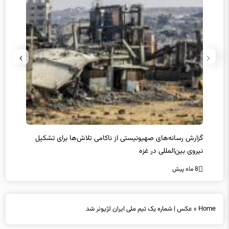
›
‹
یل
واکنش نتانیاهو به حمله استرالیا
حماس ت
8 ماه پیش
8 ماه پیش
Home
»
عکس | شماره یک تیم ملی ایران لژیونر شد