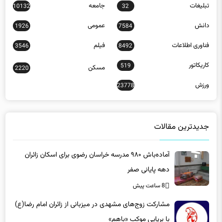
تبلیغات
جامعه
10132
32
دانش
عمومی
1926
7584
فناوری اطلاعات
فیلم
3546
8492
کاریکاتور
519
مسکن
2220
ورزش
23778
جدیدترین مقالات
آماده‌باش ۹۸۰ مدرسه خراسان رضوی برای اسکان زائران
دهه پایانی صفر
8 ساعت پیش
مشارکت زوج‌های مشهدی در میزبانی از زائران امام رضا(ع)
با برپایی موکب «باهم»