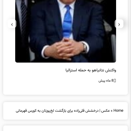
›
‹
یل
واکنش نتانیاهو به حمله استرالیا
حماس ت
8 ماه پیش
8 ماه پیش
Home
»
عکس | درخشش قلی‌زاده برای بازگشت لخ‌پوزنان به کورس قهرمانی