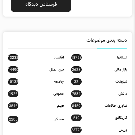
دسته بندی موضوعات
استانها
اقتصاد
13232
18753
بازار مالی
بین الملل
14490
2628
تبلیغات
جامعه
10132
32
دانش
عمومی
1926
7584
فناوری اطلاعات
فیلم
3546
8459
کاریکاتور
519
مسکن
2205
ورزش
23778