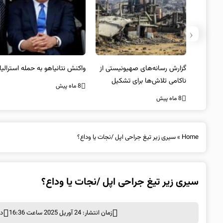
‹
یستی از
واکنش نتانیاهو به حمله استرالیا
حماس ترور فرمانده ارشد القسام
کیل
را تایید کرد
8 ماه پیش
8 ماه پیش
Home
»
سیری زیر تیغ جراحی اپل /نجات یا وداع؟
سیری زیر تیغ جراحی اپل /نجات یا وداع؟
زمان انتشار: 24 آوریل 2025 ساعت 16:36
د