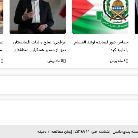
عراقچی: صلح و ثبات افغانستان
غریب آبادی: مردم ایران هرگز
وا
تنها از مسیر همگرایی منطقه‌ای
تسلیم تهدیدات و تجاوزات
آمی
محقق می‌شود
نخواهند شد و متحد و منسجم
8 ماه پیش
8 ماه پیش
8 ما
در مقابل متجاوز خواهند ایستاد
سته بندی:
دانش
شناسه خبر: 2816944
زمان مطالعه: 7 دقیقه