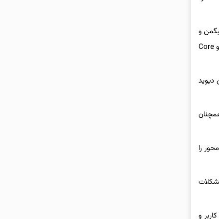
نیت بگمن و
تام دافی، نیز برای مدیریت معماری نرم‌افزار سیری به تیم ملحق شده‌اند. این افراد سابقه مشارکت در پروژه‌هایی همچون سیستم‌عامل Vision Pro و Core
 دیوید
Visio است. با این حال، وی همچنان
ده‌محور را
ای اخیر با مشکلات
اربر و