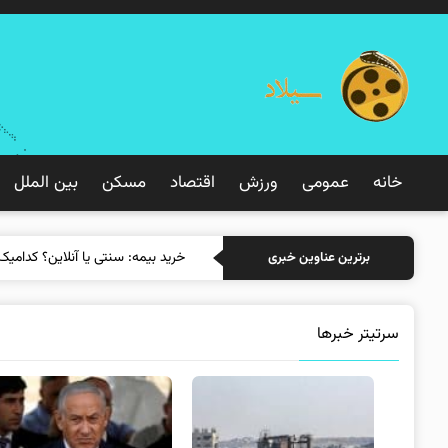
خانه
عمومی
ورزش
اقتصاد
مسکن
بین الملل
خرید بیمه: سنتی یا آنلاین؟ کدامیک
برترین عناوین خبری
سرتیتر خبرها