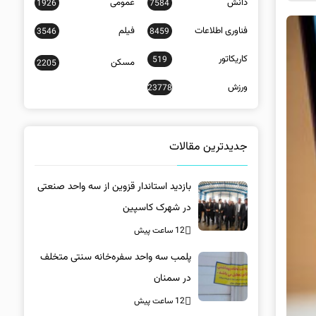
دانش
عمومی
1926
7584
فناوری اطلاعات
فیلم
3546
8459
کاریکاتور
519
مسکن
2205
ورزش
23778
جدیدترین مقالات
بازدید استاندار قزوین از سه واحد صنعتی
در شهرک کاسپین
12 ساعت پیش
پلمب سه واحد سفره‌خانه سنتی متخلف
در سمنان
12 ساعت پیش