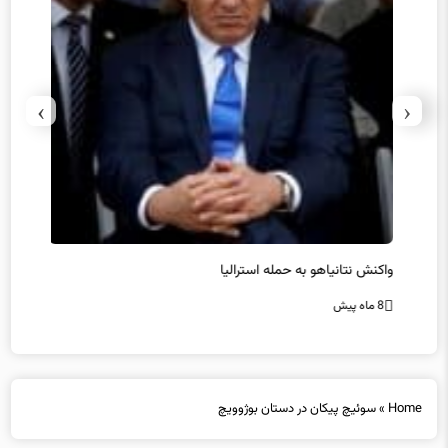
›
‹
یل
واکنش نتانیاهو به حمله استرالیا
حماس ت
8 ماه پیش
8 ماه پیش
Home
»
سوئیچ پیکان در دستان بوژوویچ