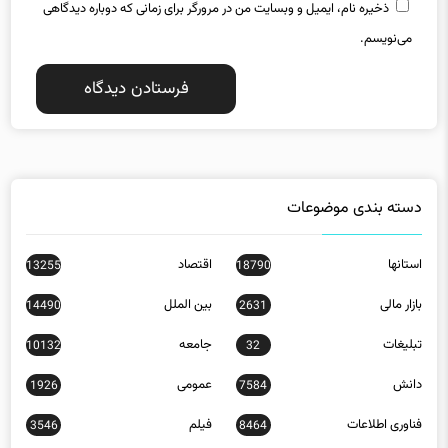
ذخیره نام، ایمیل و وبسایت من در مرورگر برای زمانی که دوباره دیدگاهی
می‌نویسم.
دسته بندی موضوعات
استانها
اقتصاد
13255
18790
بازار مالی
بین الملل
14490
2631
تبلیغات
جامعه
10132
32
دانش
عمومی
1926
7584
فناوری اطلاعات
فیلم
3546
8464