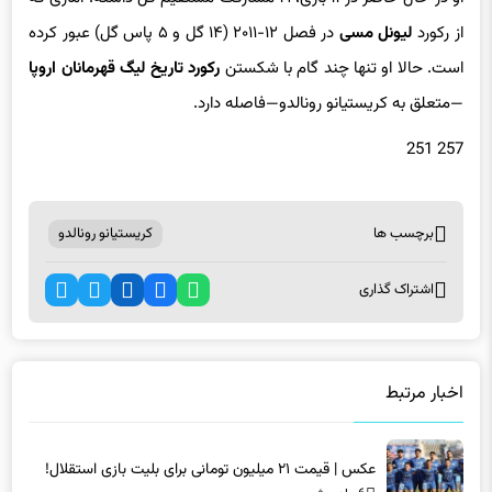
از رکورد
لیونل مسی
در فصل ۱۲-۲۰۱۱ (۱۴ گل و ۵ پاس گل) عبور کرده
است. حالا او تنها چند گام با شکستن
رکورد تاریخ لیگ قهرمانان اروپا
—متعلق به کریستیانو رونالدو—فاصله دارد.
257 251
برچسب ها
کریستیانو رونالدو
اشتراک گذاری
اخبار مرتبط
عکس | قیمت ۲۱ میلیون تومانی برای بلیت بازی استقلال!