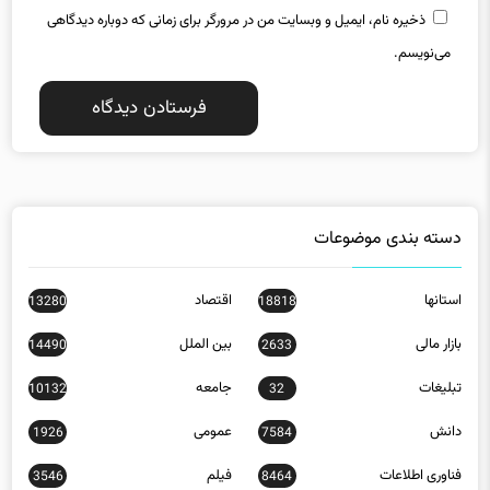
ذخیره نام، ایمیل و وبسایت من در مرورگر برای زمانی که دوباره دیدگاهی
می‌نویسم.
دسته بندی موضوعات
استانها
اقتصاد
13280
18818
بازار مالی
بین الملل
14490
2633
تبلیغات
جامعه
10132
32
دانش
عمومی
1926
7584
فناوری اطلاعات
فیلم
3546
8464