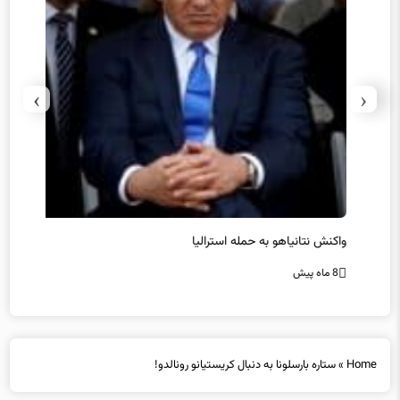
›
‹
یل
واکنش نتانیاهو به حمله استرالیا
حماس ت
8 ماه پیش
8 ماه پیش
Home
»
ستاره بارسلونا به دنبال کریستیانو رونالدو!