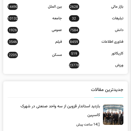
بازار مالی
بین الملل
14490
2628
تبلیغات
جامعه
10132
32
دانش
عمومی
1926
7584
فناوری اطلاعات
فیلم
3546
8459
کاریکاتور
519
مسکن
2205
ورزش
23778
جدیدترین مقالات
بازدید استاندار قزوین از سه واحد صنعتی در شهرک
کاسپین
14 ساعت پیش