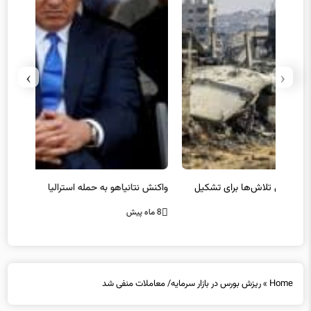
›
‹
یل
واکنش نتانیاهو به حمله استرالیا
حماس ت
8 ماه پیش
8 ماه پیش
Home
»
ریزش بورس در بازار سرمایه/ معاملات منفی شد