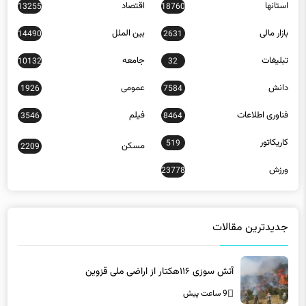
استانها
اقتصاد
13255
18760
بازار مالی
بین الملل
14490
2631
تبلیغات
جامعه
10132
32
دانش
عمومی
1926
7584
فناوری اطلاعات
فیلم
3546
8464
کاریکاتور
519
مسکن
2209
ورزش
23778
جدیدترین مقالات
آتش سوزی ۱۱۶هکتار از اراضی ملی قزوین
9 ساعت پیش