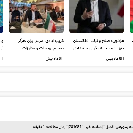
عراقچی: صلح و ثبات افغانستان
غریب آبادی: مردم ایران هرگز
وا
تنها از مسیر همگرایی منطقه‌ای
تسلیم تهدیدات و تجاوزات
آمی
محقق می‌شود
نخواهند شد و متحد و منسجم
8 ماه پیش
8 ماه پیش
8 ما
در مقابل متجاوز خواهند ایستاد
ه بندی:
بین الملل
شناسه خبر: 2816844
زمان مطالعه: 1 دقیقه