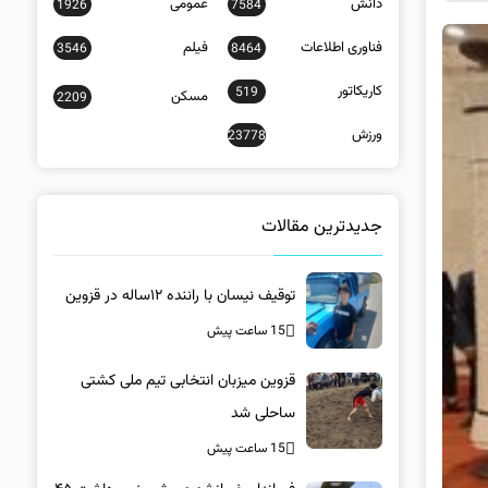
دانش
عمومی
1926
7584
فناوری اطلاعات
فیلم
3546
8464
کاریکاتور
519
مسکن
2209
ورزش
23778
جدیدترین مقالات
توقیف نیسان با راننده ۱۲ساله در قزوین
15 ساعت پیش
قزوین میزبان انتخابی تیم ملی کشتی
ساحلی شد
15 ساعت پیش