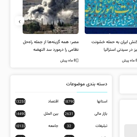
›
کنش ایران به حمله خشونت
مصر: همه گزینه‌ها از جمله راه‌حل
واکنش آمریک
ز در سیدنی استرالیا
نظامی را درمورد سد النهضه
در سیدنی
بررسی می‌کنیم
ه پیش
8 ماه پیش
8 ماه پیش
دسته بندی موضوعات
استانها
اقتصاد
13255
18790
بازار مالی
بین الملل
14490
2631
تبلیغات
جامعه
10132
32