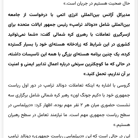
مدیرکل آژانس بین‌المللی انرژی اتمی با درخواست از جامعه
بین‌المللی شامل «دونالد ترامپ» رئیس جمهور ایالات متحده برای
ازسرگیری تعاملات با رهبری کره شمالی گفت: «شما نمی‌توانید
کشوری در این شرایط که زرادخانه هسته‌ای خود را بسیار گسترده
کرده، یک چنین برنامه هسته‌ای بزرگی با همه این تاسیسات داشته،
در حالی که ما کوچکترین سرنخی درباره اعمال تدابیر ایمنی و امنیت
بر آن نداریم، تحمل کنید.»
گروسی با اشاره به اینکه تعاملات دونالد ترامپ در دور اول ریاست
جمهوری خود با «کیم جونگ اون» رهبر کره شمالی شامل برگزاری سه
نشست حضوری میان هر ۲ نفر مهم بوده، اظهار کرد: «دیپلماسی در
سطح ریاست جمهوری مهم است. ما نیازمند تعامل در سطح رهبران
هستیم.»
این در حالی است که این «دیپلماسی ریاست جمهوری» دونالد ترامپ
با رهبر کره شمالی به‌رغم برگزاری نشست‌های ۲ نفر به بن‌بست ختم