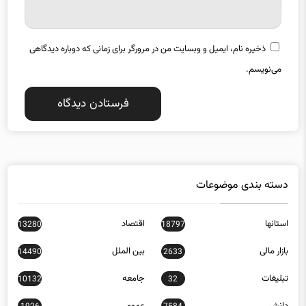
ذخیره نام، ایمیل و وبسایت من در مرورگر برای زمانی که دوباره دیدگاهی
می‌نویسم.
دسته بندی موضوعات
استانها
اقتصاد
13280
18797
بازار مالی
بین الملل
14490
2633
تبلیغات
جامعه
10132
32
دانش
عمومی
1926
7584