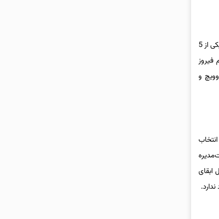
اعضای هیات‌مدیره استقلال در زمینه پلن (B) در صورت عدم پذیرش مسئولیت فنی تیم از سوی جباری با یکدیگر اختلاف‌نظر زیادی دارند؛ به‌طوری‌که یکی از 5
ن نام فیروز
وویچ و
انتخاب
‌مدیره
 ابقای
دارد.