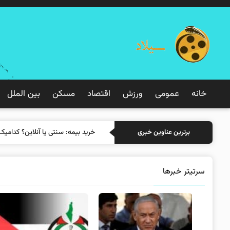
خانه
عمومی
ورزش
اقتصاد
مسکن
بین الملل
خرید بیمه: سنتی یا آنلاین؟ کدامیک
برترین عناوین خبری
سرتیتر خبرها