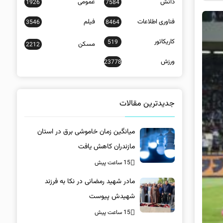
دانش
عمومی
1926
7584
فناوری اطلاعات
فیلم
3546
8464
کاریکاتور
519
مسکن
2212
ورزش
23778
جدیدترین مقالات
میانگین زمان خاموشی برق در استان
مازندران کاهش یافت
15 ساعت پیش
مادر شهید رمضانی در نکا به فرزند
شهیدش پیوست
15 ساعت پیش