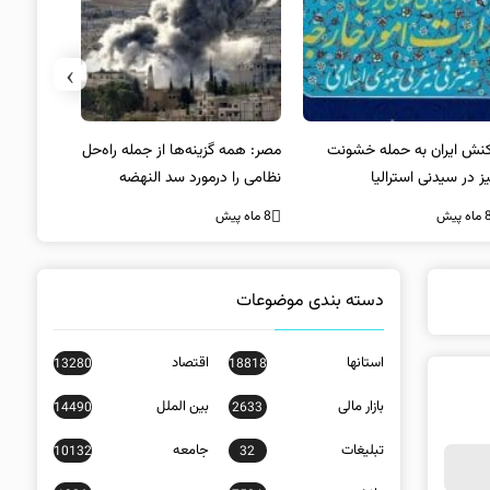
›
: همه گزینه‌ها از جمله راه‌حل
واکنش آمریکا به تیراندازی مرگبار
رضا نصری:
امی را درمورد سد النهضه
در سیدنی
شایسته‌تری
رسی می‌کنیم
مدیریت یک 
ه پیش
8 ماه پیش
8 ماه پیش
عهده‌دار
«نماینده و
است
دسته بندی موضوعات
استانها
اقتصاد
13280
18818
بازار مالی
بین الملل
14490
2633
تبلیغات
جامعه
10132
32