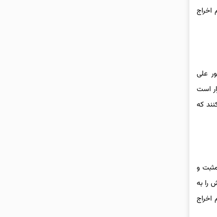
 اخراج
ور علی
ار است
نند که
مثبت و
 را به
 اخراج