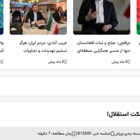
غریب آبادی: مردم ایران هرگز
واکنش ایران به حمله خشونت
مصر
تسلیم تهدیدات و تجاوزات
آمیز در سیدنی استرالیا
نظ
نخواهند شد و متحد و منسجم
بر
8 ماه پیش
8 ماه پیش
8 ما
در مقابل متجاوز خواهند ایستاد
کت استقلال!
سته بندی:
ورزش
شناسه خبر: 2813545
زمان مطالعه: 7 دقیقه