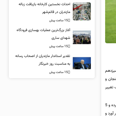
احداث نخستین کارخانه بازیافت زباله
مازندران در قائم‌شهر
15 ساعت پیش
آغاز بزرگ‌ترین عملیات بهسازی فرودگاه
شهدای ساری
15 ساعت پیش
تقدیر استاندار مازندران از اصحاب رسانه
به مناسبت روز خبرنگار
سیزدهم
15 ساعت پیش
 رفسنجان و
 تغییر
به نقل از فوتبال 360، میودراگ بوژوویچ در حالی به عنوان تازه‌ترین سرمربی استقلال روی کار آمده که او هم در 7 بازی اخیر، هیچ بردی به‌دست نیاورده و 5
 آورد و