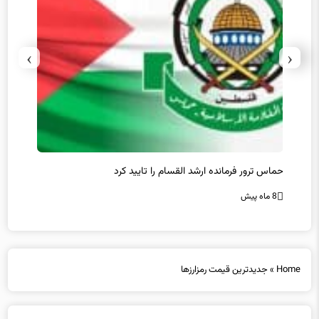
›
‹
عراقچی: صلح و ثبات افغانستان تنها از مسیر همگرایی منطقه‌ای
غریب آ
محقق می‌شود
شد و م
8 ماه پیش
8 ماه پیش
Home
»
جدیدترین قیمت رمزارزها