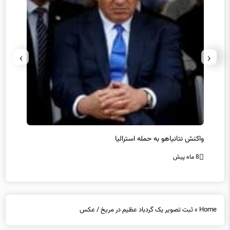
›
‹
یل
واکنش نتانیاهو به حمله استرالیا
حماس ت
8 ماه پیش
8 ماه پیش
Home
»
ثبت تصویر یک گردباد عظیم در مریخ / عکس