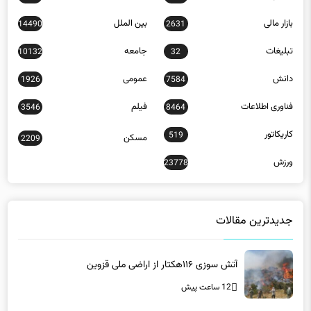
بازار مالی
بین الملل
14490
2631
تبلیغات
جامعه
10132
32
دانش
عمومی
1926
7584
فناوری اطلاعات
فیلم
3546
8464
کاریکاتور
519
مسکن
2209
ورزش
23778
جدیدترین مقالات
آتش سوزی ۱۱۶هکتار از اراضی ملی قزوین
12 ساعت پیش
گره‌گشایی از ترافیک تقاطع شهدای خلبان/ آخرین وضعیت