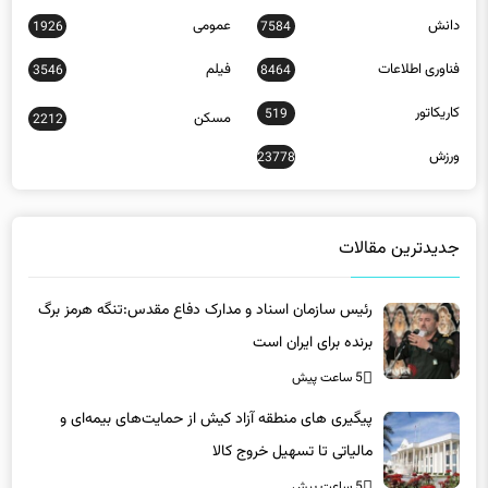
تبلیغات
جامعه
10132
32
دانش
عمومی
1926
7584
فناوری اطلاعات
فیلم
3546
8464
کاریکاتور
519
مسکن
2212
ورزش
23778
جدیدترین مقالات
رئیس سازمان اسناد و مدارک دفاع مقدس:تنگه هرمز برگ
برنده برای ایران است
5 ساعت پیش
پیگیری های منطقه آزاد کیش از حمایت‌های بیمه‌ای و
مالیاتی تا تسهیل خروج کالا