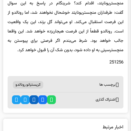
آیا پپ گواردیولا ممکن است برای جذب رونالدو، اسطوره
منچستریونایتد، اقدام کند؟ شرینگام در پاسخ به این سوال
گفت: طرفداران منچستریونایتد خوشحال نخواهند شد، اما رونالدو از
این فرصت استقبال می‌کند. او می‌تواند گل بزند، این یک واقعیت
است. رونالدو قطعاً از این فرصت هیجان‌زده خواهد شد. این واقعا
جالب خواهد بود. شرط می‌بندم اگر فرصتی برای پیوستن به
منچسترسیتی به او داده شود، بدون شک آن را قبول خواهد کرد.
251256
برچسب ها
کریستیانو رونالدو
اشتراک گذاری