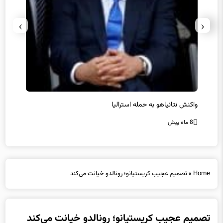
›
‹
یل
واکنش نتانیاهو به حمله استرالیا
حماس ت
8 ماه پیش
8 ماه پیش
Home
»
تصمیم عجیب کریستیانو؛ رونالدو خیانت می‌کند