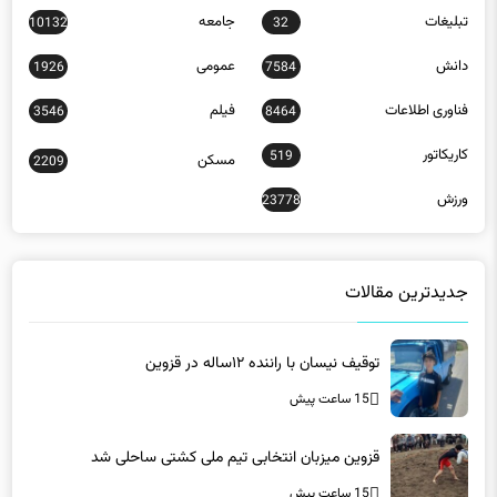
دانش
عمومی
1926
7584
فناوری اطلاعات
فیلم
3546
8464
کاریکاتور
519
مسکن
2209
ورزش
23778
جدیدترین مقالات
توقیف نیسان با راننده ۱۲ساله در قزوین
15 ساعت پیش
قزوین میزبان انتخابی تیم ملی کشتی ساحلی شد
15 ساعت پیش