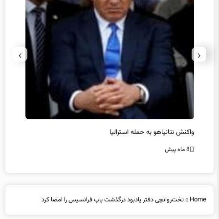
›
‹
یل
واکنش نتانیاهو به حمله استرالیا
حماس ت
8 ماه پیش
8 ماه پیش
Home
»
تخت‌روانچی دفتر یادبود درگذشت پاپ فرانسیس را امضا کرد