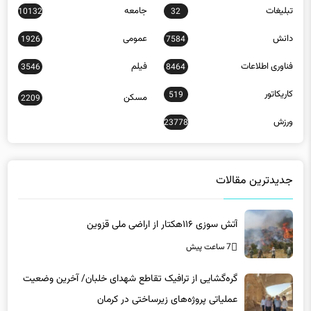
دانش
عمومی
1926
7584
فناوری اطلاعات
فیلم
3546
8464
کاریکاتور
519
مسکن
2209
ورزش
23778
جدیدترین مقالات
آتش سوزی ۱۱۶هکتار از اراضی ملی قزوین
7 ساعت پیش
گره‌گشایی از ترافیک تقاطع شهدای خلبان/ آخرین وضعیت
عملیاتی پروژه‌های زیرساختی در کرمان
7 ساعت پیش