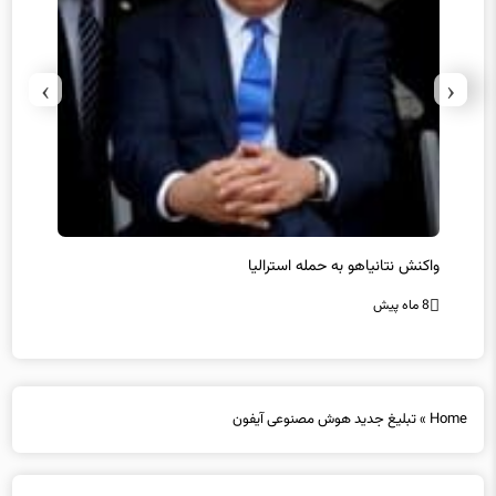
›
‹
یل
واکنش نتانیاهو به حمله استرالیا
حماس ت
8 ماه پیش
8 ماه پیش
Home
»
تبلیغ جدید هوش مصنوعی آیفون