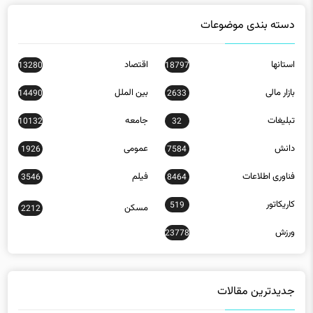
دسته بندی موضوعات
استانها
اقتصاد
13280
18797
بازار مالی
بین الملل
14490
2633
تبلیغات
جامعه
10132
32
دانش
عمومی
1926
7584
فناوری اطلاعات
فیلم
3546
8464
کاریکاتور
519
مسکن
2212
ورزش
23778
جدیدترین مقالات