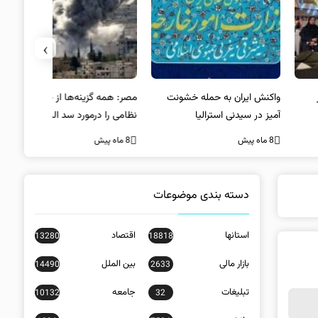
›
کنش ایران به حمله خشونت
مصر: همه گزینه‌ها از جمله راه‌حل
واکنش آمریک
ز در سیدنی استرالیا
نظامی را درمورد سد النهضه
در سیدنی
بررسی می‌کنیم
ه پیش
8 ماه پیش
8 ماه پیش
دسته بندی موضوعات
استانها
اقتصاد
13280
18818
بازار مالی
بین الملل
14490
2633
تبلیغات
جامعه
10132
32