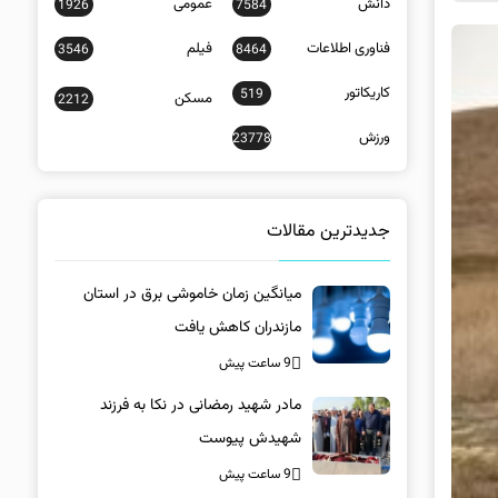
دانش
عمومی
1926
7584
فناوری اطلاعات
فیلم
3546
8464
کاریکاتور
519
مسکن
2212
ورزش
23778
جدیدترین مقالات
میانگین زمان خاموشی برق در استان
مازندران کاهش یافت
9 ساعت پیش
مادر شهید رمضانی در نکا به فرزند
شهیدش پیوست
9 ساعت پیش