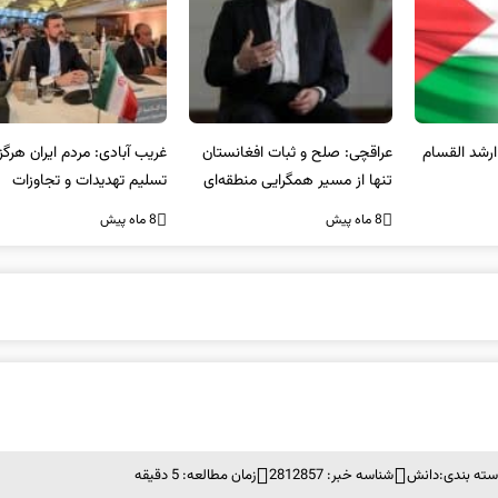
عراقچی: صلح و ثبات افغانستان
غریب آبادی: مردم ایران هرگز
وا
تنها از مسیر همگرایی منطقه‌ای
تسلیم تهدیدات و تجاوزات
آمی
محقق می‌شود
نخواهند شد و متحد و منسجم
8 ماه پیش
8 ماه پیش
8 ما
در مقابل متجاوز خواهند ایستاد
سته بندی:
دانش
شناسه خبر: 2812857
زمان مطالعه: 5 دقیقه