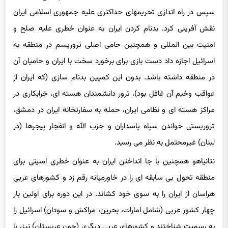
امنیت بین المللی و همچنین حامی اصلی تروریسم در منطقه به
اسرائیل اجازه داد دست بازی برای برخورد سخت با ایران و حامیان آن
در منطقه داشته باشد. بدون این کمپین بدنام سازی (که ایران از
عواقب وخیم آن غافل بود)، ترور دانشمندان هسته ای، خرابکاری در
مراکز هسته ای و نظامی ایران، حمله به سفارتخانه ایران در دمشق،
تروریستی خواندن سپاه پاسداران و حزب الله و انفجار پیجرها (در
لبنان) غیرمحتمل به نظر می رسید.
نتانیاهو همچنین با جا انداختن ایران به عنوان خطری امنیتی برای
منطقه تحول بی سابقه ای را در خاورمیانه رقم زد و کشورهای عربی
هراسان از ایران را به سوی خود کشاند. در این دوره برای اولین بار
چهار کشور عربی (شامل امارات، بحرین، مراکش و سودان) اسرائیل را
به رسمیت شناختند و کشورهای عربی دیگری (چون عربستان) نیز، با
هدف مهار طرحهای «ضد عربی» و توسعه طلبانه ایران، به اسرائیل