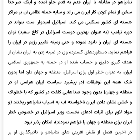
هسته ای کشور سنگینی می کند. اسرائیل امیدوار است بتواند در
دوره ترامپ (به عنوان بهترین دوست اسرائیل در کاخ سفید) توان
هسته ای ایران را نابود نموده و حتی زمینه تغییر رژیم در ایران را
فراهم نماید.
دستاوردهای گسترده وی در ضربه زدن به ایران نشان از
هدف گیری دقیق و حساب شده او در حمله به جمهوری اسلامی
ایران، به عنوان خطر اول برای اسرائیل، منطقه و جهان دارد
اما بدون
شک همه این توفیقات (در پیشبرد سیاست ایران هراسی او در
منطقه و جهان) بدون وجود صداهایی کلفت در کشور که با خطرناک
و خشن نشان دادن ایران ناخواسته آب به آسیاب نتانیاهو ریختند (و
مواد لازم برای اثبات ادعای نخست وزیر اسرائیل در خصوص خطر
ایران برای منطقه و جهان را فراهم نمودند)، امکان پذیر نبود.
در آخرین فصل از نقش آفرینی های نتانیاهو و تاثیرگذاری او بر
سرنوشت ایران، نخست وزیر اسرائیل بر مذاکرات ایران و آمریکا و
توافق هسته ای احتمالی طرفین متمرکز شده است
. اگر نتانیاهو