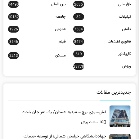
دانش
عمومی
1926
7584
فناوری اطلاعات
فیلم
3546
8474
کاریکاتور
519
مسکن
2213
ورزش
23778
جدیدترین مقالات
آتش‌سوزی برج سعیدیه همدان/ یک نفر جان باخت
10 ساعت پیش
جهاددانشگاهی خراسان شمالی؛ از توسعه خدمات
تخصصی تا پیوند دانشگاه و جامعه
10 ساعت پیش