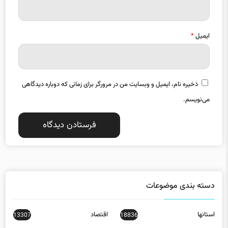
ایمیل
*
ذخیره نام، ایمیل و وبسایت من در مرورگر برای زمانی که دوباره دیدگاهی
می‌نویسم.
دسته بندی موضوعات
استانها
اقتصاد
13307
18836
بازار مالی
بین الملل
14490
2635
تبلیغات
جامعه
10132
32