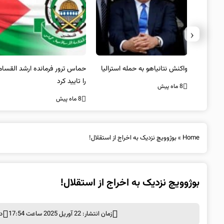
‹
یستی از
واکنش نتانیاهو به حمله استرالیا
حماس ترور فرمانده ارشد القسام
کیل
را تایید کرد
8 ماه پیش
8 ماه پیش
Home
»
بوژوویچ نزدیک به اخراج از استقلال!
بوژوویچ نزدیک به اخراج از استقلال!
زمان انتشار: 22 آوریل 2025 ساعت 17:54
د