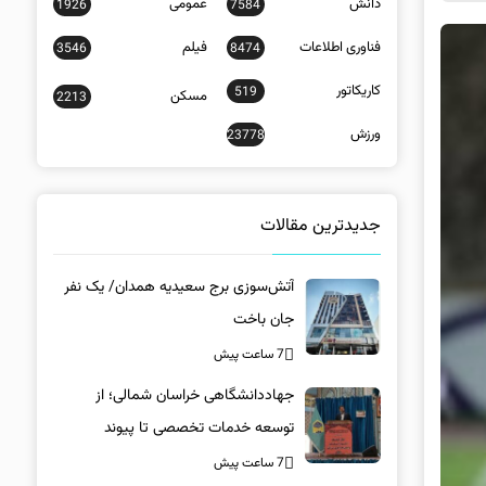
دانش
عمومی
1926
7584
فناوری اطلاعات
فیلم
3546
8474
کاریکاتور
519
مسکن
2213
ورزش
23778
جدیدترین مقالات
آتش‌سوزی برج سعیدیه همدان/ یک نفر
جان باخت
7 ساعت پیش
جهاددانشگاهی خراسان شمالی؛ از
توسعه خدمات تخصصی تا پیوند
دانشگاه و جامعه
7 ساعت پیش