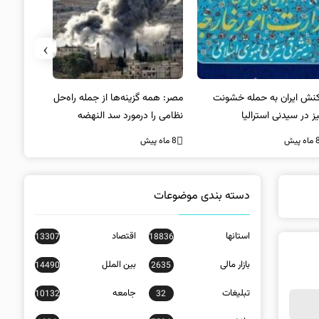
›
کنش ایران به حمله خشونت
مصر: همه گزینه‌ها از جمله راه‌حل
واکنش آمریک
ز در سیدنی استرالیا
نظامی را درمورد سد النهضه
در سیدنی
بررسی می‌کنیم
ه پیش
8 ماه پیش
8 ماه پیش
دسته بندی موضوعات
استانها
اقتصاد
13307
18836
بازار مالی
بین الملل
14490
2635
تبلیغات
جامعه
10132
32