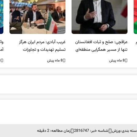
عراقچی: صلح و ثبات افغانستان
غریب آبادی: مردم ایران هرگز
وا
تنها از مسیر همگرایی منطقه‌ای
تسلیم تهدیدات و تجاوزات
آمی
محقق می‌شود
نخواهند شد و متحد و منسجم
8 ماه پیش
8 ماه پیش
8 ما
در مقابل متجاوز خواهند ایستاد
سته بندی:
ورزش
شناسه خبر: 2816747
زمان مطالعه: 2 دقیقه